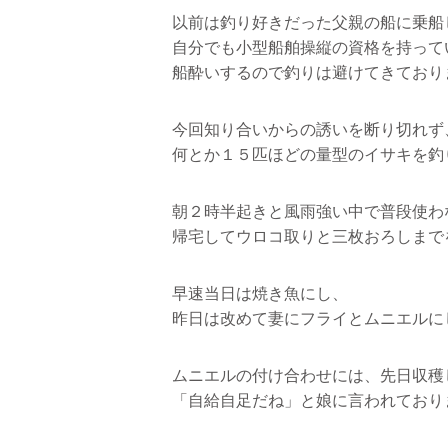
以前は釣り好きだった父親の船に乗船
自分でも小型船舶操縦の資格を持って
船酔いするので釣りは避けてきており
今回知り合いからの誘いを断り切れず
何とか１５匹ほどの量型のイサキを釣
朝２時半起きと風雨強い中で普段使わ
帰宅してウロコ取りと三枚おろしまで
早速当日は焼き魚にし、
昨日は改めて妻にフライとムニエルに
ムニエルの付け合わせには、先日収穫
「自給自足だね」と娘に言われており