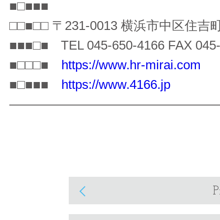
■□■■■
□□■□□ 〒231-0013 横浜市中区住吉町4
■■■□■ TEL 045-650-4166 FAX 045-
■□□□■
https://www.hr-mirai.com
■□■■■
https://www.4166.jp
————————————————
P